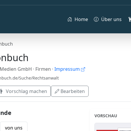
Home
Über uns
onbuch
onbuch
e Medien GmbH
· Firmen
·
Impressum
onbuch.de/Suche/Rechtsanwalt
Vorschlag machen
Bearbeiten
ende
VORSCHAU
von uns