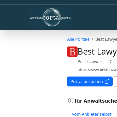
Alle Portale
Best Lawye
Best Lawy
Best Lawyers, LLC
·
https://www.bestlawy
Portal besuchen
für Anwaltsuch
vom Anbieter selbst