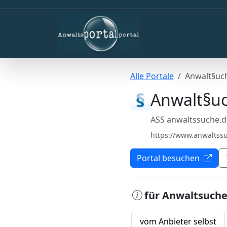
Alle Portale
Anwalt§uc
Anwalt§u
ASS anwaltssuche.
https://www.anwaltss
Portal besuchen
für Anwaltsuch
vom Anbieter selbst