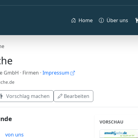
Home
Über uns
he
che
de GmbH
· Firmen
·
Impressum
uche.de
Vorschlag machen
Bearbeiten
ende
VORSCHAU
von uns