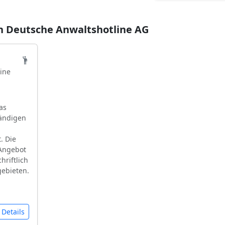
n Deutsche Anwaltshotline AG
ine
as
tändigen
. Die
 Angebot
hriftlich
ebieten.
Details