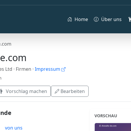
Home
Über uns
e.com
de.com
es Ltd
· Firmen
·
Impressum
m
Vorschlag machen
Bearbeiten
ende
VORSCHAU
von uns