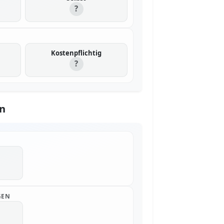
?
Kostenpflichtig
?
n
GEN